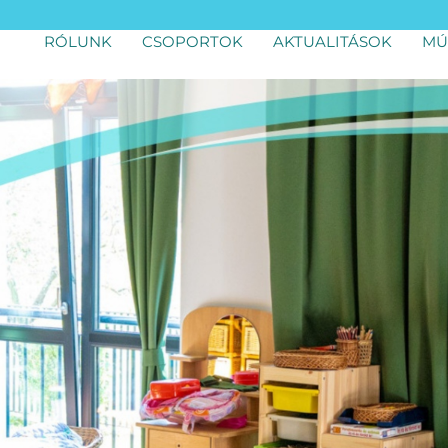
RÓLUNK
CSOPORTOK
AKTUALITÁSOK
MÚ
FONTOS
PROGRAMOK
BESZÁMOLÓK