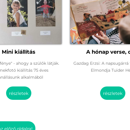
Mini kiállítás
A hónap verse, 
énye" - ahogy a szülők látják.
Gazdag Erzsi: A napsugárrá 
ekfotó kiállítás 75 éves
Elmondja Tuider H
nnállásunk alkalmából
részletek
részletek
az előző oldalra!