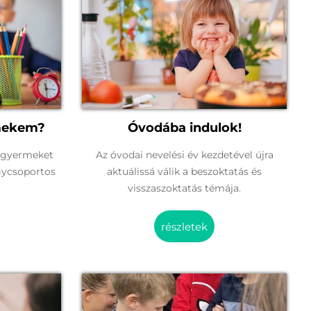
rmekem?
Óvodába indulok!
 gyermeket
Az óvodai nevelési év kezdetével újra
gycsoportos
aktuálissá válik a beszoktatás és
visszaszoktatás témája.
részletek