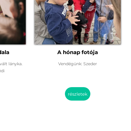
dala
A hónap fotója
vált lányka.
Vendégünk: Szeder
édi
részletek