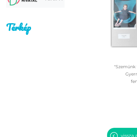
Térkép
"Szemünk f
Gyerm
fe
vissza 