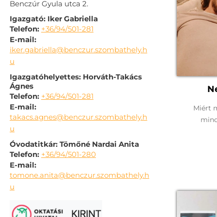
Benczúr Gyula utca 2.
Igazgató: Iker Gabriella
Telefon:
+36/94/501-281
E-mail:
iker.gabriella@benczur.szombathely.h
u
Igazgatóhelyettes: Horváth-Takács
Ágnes
N
Telefon:
+36/94/501-281
E-mail:
Miért 
takacs.agnes@benczur.szombathely.h
min
u
Óvodatitkár: Tömőné Nardai Anita
Telefon:
+36/94/501-280
E-mail:
tomone.anita@benczur.szombathely.h
u