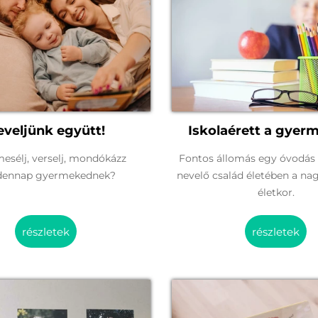
eveljünk együtt!
Iskolaérett a gye
mesélj, verselj, mondókázz
Fontos állomás egy óvodás
dennap gyermekednek?
nevelő család életében a na
életkor.
részletek
részletek