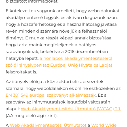
biztosított információkat.
Elkötelezettek vagyunk amellett, hogy weboldalunkat
akadálymentessé tegyük, és aktívan dolgozunk azon,
hogy a hozzáférhetőség és a használhatóság javítása
révén mindenki számára növeljük a felhasználói
élményt. E munka részét képezi annak biztosítása,
hogy tartalmaink megfeleljenek a hatályos
szabványoknak, beleértve a 2016 decemberében
hatályba lépett,
a honlapok akadálymentesítéséről
szóló irányelvben (az Európai Unió Hivatalos Lapja)
felsoroltakat is.
Az irányelv előírja a közszektorbeli szervezetek
számára, hogy weboldalaikon és online eszközeiken az
EN 301 549 európai szabványt alkalmazzák
. Ez a
szabvány az iránymutatások legutóbbi változatán
alapul:
Web Akadálymentesítési Útmutató (WCAG) 2.1.
(AA megfelelőségi szint).
A
Web Akadálymentesítési Útmutatót
a
World Wide