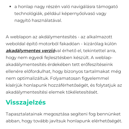
a honlap nagy részén való navigálásra támogató
technológiák, például képernyőolvasó vagy
nagyító használatával.
A weblapon az akdálymentesítés - az alkalmazott
weboldal építő motorból fakadóan - kizárólag külön
akadálymentes verzió
val érhető el, tekintettel arra,
hogy nem egyedi fejlesztésben készült. A weblap-
akadálymentesítés érdekében tett erőfeszítéseink
ellenére előfordulhat, hogy bizonyos tartalmakat még
nem optimalizáltuk. Folyamatosan figyelemmel
kísérjük honlapunk hozzáférhetőségét, és folytatjuk az
akadálymentesítési elemek tökéletesítését.
Visszajelzés
Tapasztalatainak megosztása segíteni fog bennünket
abban, hogy tovább javítsuk honlapunk elérhetőségét.