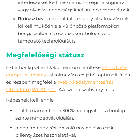
interfészeket kell használni. Ez segít a kognitív
vagy olvasási nehézségekkel küzdő embereknek.
Robusztus
- a weboldalnak vagy alkalmazásnak
jól kell működnie a különböző platformokon,
böngészőkön és eszközökön, beleértve a
támogató technológiát is.
Megfelelőségi státusz
Ezt a honlapot az Dokumentum letöltése
EN 301 549
európai szabványt
alkalmazása céljából optimalizálják,
és részben megfelel a
Web Akadálymentesítési
Útmutató (WCAG) 2.1.
, AA szintű szabványának.
Képesnek kell lennie
problémamentesen 300%-ra nagyítani a honlap
szinte mindegyik oldalán,
a honlap nagy részén való navigálásra csak
billentyűzet használatával,