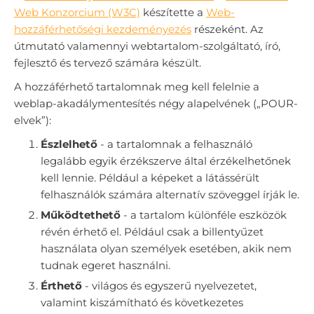
Web Konzorcium (W3C)
készítette a
Web-
hozzáférhetőségi kezdeményezés
részeként. Az
útmutató valamennyi webtartalom-szolgáltató, író,
fejlesztő és tervező számára készült.
A hozzáférhető tartalomnak meg kell felelnie a
weblap-akadálymentesítés négy alapelvének („POUR-
elvek”):
Észlelhető
- a tartalomnak a felhasználó
legalább egyik érzékszerve által érzékelhetőnek
kell lennie. Például a képeket a látássérült
felhasználók számára alternatív szöveggel írják le.
Működtethető
- a tartalom különféle eszközök
révén érhető el. Például csak a billentyűzet
használata olyan személyek esetében, akik nem
tudnak egeret használni.
Érthető
- világos és egyszerű nyelvezetet,
valamint kiszámítható és következetes