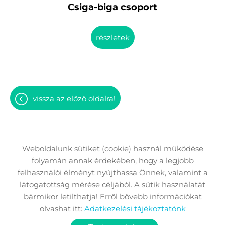
Csiga-biga csoport
részletek
vissza az előző oldalra!
Weboldalunk sütiket (cookie) használ működése
folyamán annak érdekében, hogy a legjobb
Oldal információk
Adatkezelési tájékoztató
felhasználói élményt nyújthassa Önnek, valamint a
Impresszum
Sütik kezelése
látogatottság mérése céljából. A sütik használatát
bármikor letilthatja! Erről bővebb információkat
Akadálymentesítési nyilatkozat
olvashat itt:
Adatkezelési tájékoztatónk
© 2026 - Minden jog fenntartva