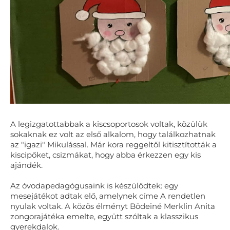
A legizgatottabbak a kiscsoportosok voltak, közülük
sokaknak ez volt az első alkalom, hogy találkozhatnak
az "igazi" Mikulással. Már kora reggeltől kitisztították a
kiscipőket, csizmákat, hogy abba érkezzen egy kis
ajándék.
Az óvodapedagógusaink is készülődtek: egy
mesejátékot adtak elő, amelynek címe A rendetlen
nyulak voltak. A közös élményt Bödeiné Merklin Anita
zongorajátéka emelte, együtt szóltak a klasszikus
gyerekdalok.