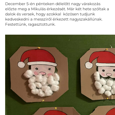
December 5-én pénteken délelőtt nagy várakozás
előzte meg a Mikulás érkezését. Már két hete szóltak a
dalok és versek, hogy azokkal közösen tudjunk
kedveskedni a messziről érkezett nagyszakállúnak.
Festettünk, ragasztottunk.