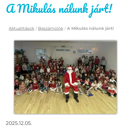
A Mikulás nálunk járt!
Aktualitások
/
Beszámolók
/
A Mikulás nálunk járt!
2025.12.05.