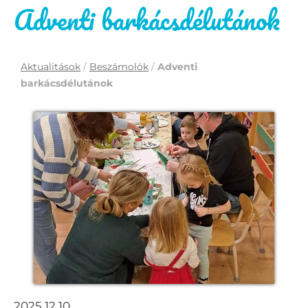
Adventi barkácsdélutánok
Aktualitások
/
Beszámolók
/
Adventi
barkácsdélutánok
2025.12.10.