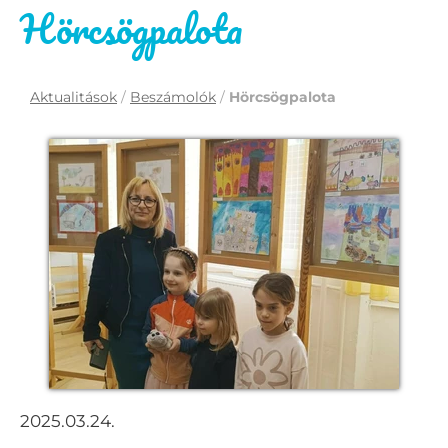
Hörcsögpalota
Aktualitások
/
Beszámolók
/
Hörcsögpalota
2025.03.24.