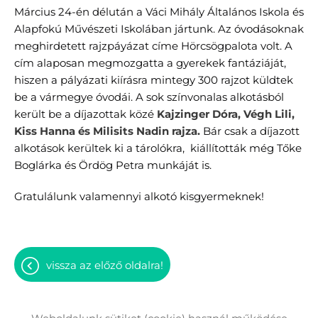
Március 24-én délután a Váci Mihály Általános Iskola és
Alapfokú Művészeti Iskolában jártunk. Az óvodásoknak
meghirdetett rajzpáyázat címe Hörcsögpalota volt. A
cím alaposan megmozgatta a gyerekek fantáziáját,
hiszen a pályázati kiírásra mintegy 300 rajzot küldtek
be a vármegye óvodái. A sok színvonalas alkotásból
került be a díjazottak közé
Kajzinger Dóra, Végh Lili,
Kiss Hanna és Milisits Nadin rajza.
Bár csak a díjazott
alkotások kerültek ki a tárolókra, kiállították még Tőke
Boglárka és Ördög Petra munkáját is.
Gratulálunk valamennyi alkotó kisgyermeknek!
vissza az előző oldalra!