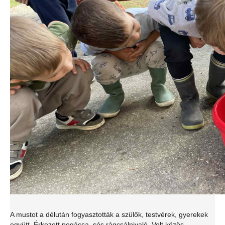
A mustot a délután fogyasztották a szülők, testvérek, gyerekek
együtt. Érkezett pogácsa, sós rágcsálnivaló. Volt közös