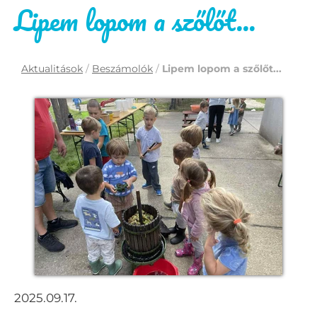
Lipem lopom a szőlőt...
Aktualitások
/
Beszámolók
/
Lipem lopom a szőlőt...
2025.09.17.