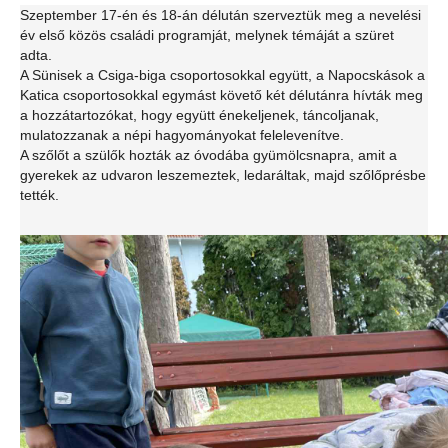
Szeptember 17-én és 18-án délután szerveztük meg a nevelési
év első közös családi programját, melynek témáját a szüret
adta.
A Sünisek a Csiga-biga csoportosokkal együtt, a Napocskások a
Katica csoportosokkal egymást követő két délutánra hívták meg
a hozzátartozókat, hogy együtt énekeljenek, táncoljanak,
mulatozzanak a népi hagyományokat felelevenítve.
A szőlőt a szülők hozták az óvodába gyümölcsnapra, amit a
gyerekek az udvaron leszemeztek, ledaráltak, majd szőlőprésbe
tették.