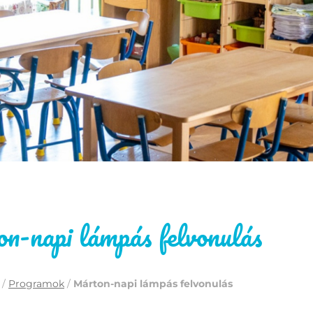
-napi lámpás felvonulás
/
Programok
/
Márton-napi lámpás felvonulás