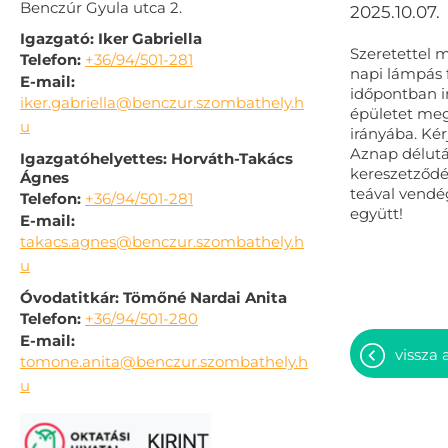
Benczúr Gyula utca 2.
2025.10.07.
Igazgató: Iker Gabriella
Szeretettel 
Telefon:
+36/94/501-281
napi lámpás 
E-mail:
időpontban in
iker.gabriella@benczur.szombathely.h
épületet meg
u
irányába. Kér
Aznap délután
Igazgatóhelyettes: Horváth-Takács
kereszetződés
Ágnes
teával vend
Telefon:
+36/94/501-281
együtt!
E-mail:
takacs.agnes@benczur.szombathely.h
u
Óvodatitkár: Tömőné Nardai Anita
Telefon:
+36/94/501-280
E-mail:
vissza 
tomone.anita@benczur.szombathely.h
u