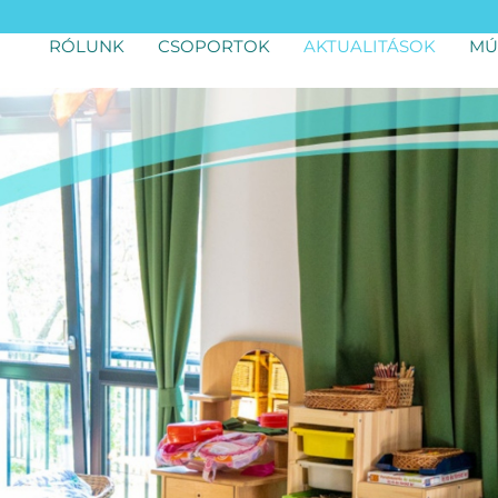
RÓLUNK
CSOPORTOK
AKTUALITÁSOK
MÚ
FONTOS
PROGRAMOK
BESZÁMOLÓK