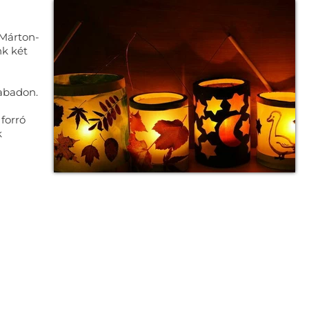
 Márton-
nk két
zabadon.
 forró
k