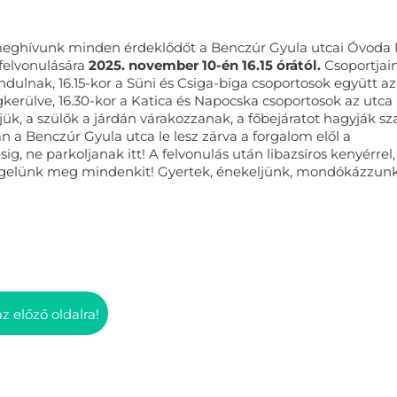
meghívunk minden érdeklődőt a Benczúr Gyula utcai Óvoda
felvonulására
2025. november 10-én 16.15 órától.
Csoportjai
dulnak, 16.15-kor a Süni és Csiga-biga csoportosok együtt az
kerülve, 16.30-kor a Katica és Napocska csoportosok az utca
jük, a szülők a járdán várakozzanak, a főbejáratot hagyják s
 a Benczúr Gyula utca le lesz zárva a forgalom elől a
ig, ne parkoljanak itt! A felvonulás után libazsíros kenyérrel,
égelünk meg mindenkit! Gyertek, énekeljünk, mondókázzun
az előző oldalra!