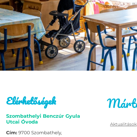
Elérhetőségek
Márton
Szombathelyi Benczúr Gyula
Utcai Óvoda
Aktualitások
Cím:
9700 Szombathely,