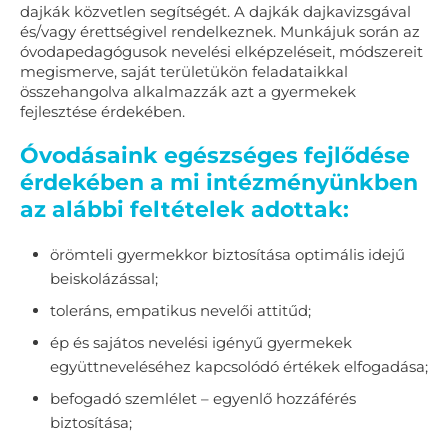
dajkák közvetlen segítségét. A dajkák dajkavizsgával
és/vagy érettségivel rendelkeznek. Munkájuk során az
óvodapedagógusok nevelési elképzeléseit, módszereit
megismerve, saját területükön feladataikkal
összehangolva alkalmazzák azt a gyermekek
fejlesztése érdekében.
Óvodásaink egészséges fejlődése
érdekében a mi intézményünkben
az alábbi feltételek adottak:
örömteli gyermekkor biztosítása optimális idejű
beiskolázással;
toleráns, empatikus nevelői attitűd;
ép és sajátos nevelési igényű gyermekek
együttneveléséhez kapcsolódó értékek elfogadása;
befogadó szemlélet – egyenlő hozzáférés
biztosítása;